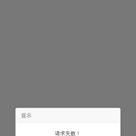
声明：
券中社力求信息真实、准确，文章及内容仅供参考，不构成实质性
投资建议，据此操作风险自担。
精彩推荐
提示
请求失败！