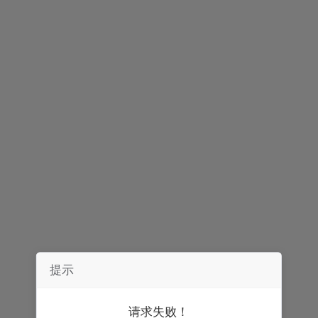
声明：
券中社力求信息真实、准确，文章及内容仅供参考，不构成实质性
投资建议，据此操作风险自担。
精彩推荐
提示
请求失败！