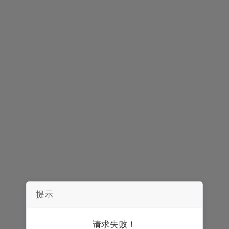
声明：
券中社力求信息真实、准确，文章及内容仅供参考，不构成实质性
投资建议，据此操作风险自担。
精彩推荐
提示
请求失败！