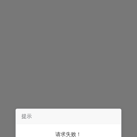
声明：
券中社力求信息真实、准确，文章及内容仅供参考，不构成实质性
投资建议，据此操作风险自担。
精彩推荐
提示
请求失败！