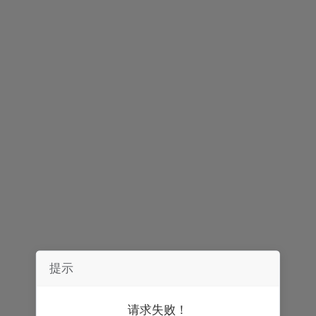
声明：
券中社力求信息真实、准确，文章及内容仅供参考，不构成实质性
投资建议，据此操作风险自担。
精彩推荐
提示
请求失败！