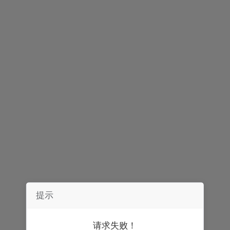
声明：
券中社力求信息真实、准确，文章及内容仅供参考，不构成实质性
投资建议，据此操作风险自担。
精彩推荐
提示
请求失败！