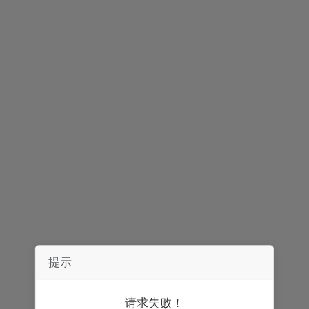
声明：
券中社力求信息真实、准确，文章及内容仅供参考，不构成实质性
投资建议，据此操作风险自担。
精彩推荐
提示
请求失败！