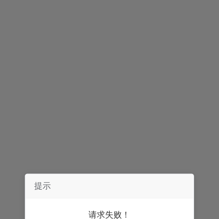
声明：
券中社力求信息真实、准确，文章及内容仅供参考，不构成实质性
投资建议，据此操作风险自担。
精彩推荐
提示
请求失败！