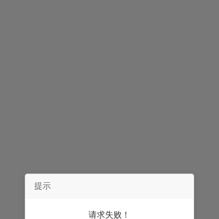
声明：
券中社力求信息真实、准确，文章及内容仅供参考，不构成实质性
投资建议，据此操作风险自担。
精彩推荐
提示
请求失败！