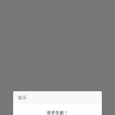
声明：
券中社力求信息真实、准确，文章及内容仅供参考，不构成实质性
投资建议，据此操作风险自担。
精彩推荐
提示
请求失败！