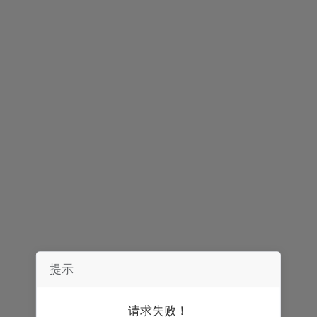
声明：
券中社力求信息真实、准确，文章及内容仅供参考，不构成实质性
投资建议，据此操作风险自担。
精彩推荐
提示
请求失败！