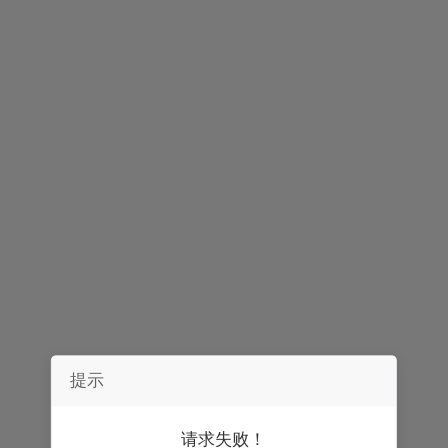
声明：
券中社力求信息真实、准确，文章及内容仅供参考，不构成实质性
投资建议，据此操作风险自担。
精彩推荐
提示
请求失败！