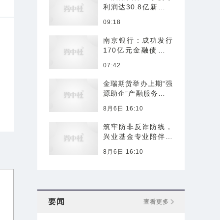
利润达30.8亿新加坡
元
09:18
南京银行：成功发行
170亿元金融债券，
票面利率1.57%
07:42
金瑞期货举办上期“强
源助企”产融服务中心
——山东恒邦黄金期
8月6日 16:10
货期权服务企业交流
培训会
筑牢防非反诈防线，
兴业基金专业陪伴守
护投资者获得感
8月6日 16:10
要闻
查看更多