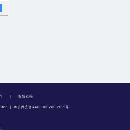
箱
|
友情链接
066
|
粤公网安备44030002008926号
发。