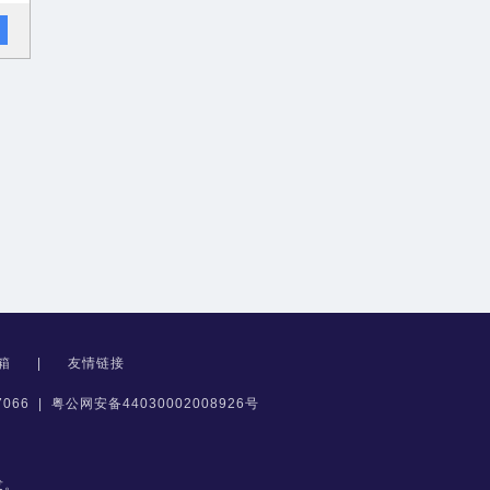
箱
|
友情链接
066
|
粤公网安备44030002008926号
发。