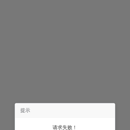
声明：
券中社力求信息真实、准确，文章及内容仅供参考，不构成实质性
投资建议，据此操作风险自担。
精彩推荐
提示
请求失败！