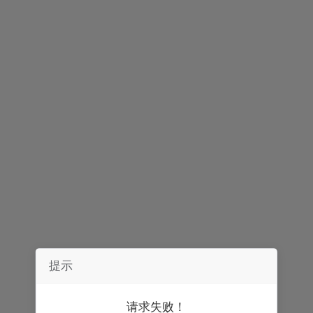
声明：
券中社力求信息真实、准确，文章及内容仅供参考，不构成实质性
投资建议，据此操作风险自担。
精彩推荐
提示
请求失败！