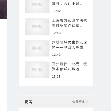
减持，合计不超过1.
96%股份
17:32
上海警方侦破非法代
理维权敲诈勒索案 2
1人落网
12:43
深耕雪域民生养老保
障——中国人寿面向
西藏推出首款本土化
12:43
年金保险产品
郑州银行60亿元二级
资本债成功落地，持
续经营能力及风险抵
11:01
御能力强化
要闻
查看更多