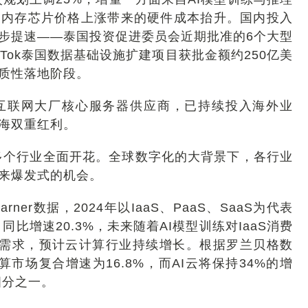
自内存芯片价格上涨带来的硬件成本抬升。国内投入
步提速——泰国投资促进委员会近期批准的6个大型
kTok泰国数据基础设施扩建项目获批金额约250亿美
质性落地阶段。
互联网大厂核心服务器供应商，已持续投入海外业
海双重红利。
，多个行业全面开花。全球数字化的大背景下，各行业
来爆发式的机会。
er数据，2024年以IaaS、PaaS、SaaS为代表
同比增速20.3%，未来随着AI模型训练对IaaS消费
理需求，预计云计算行业持续增长。根据罗兰贝格数
计算市场复合增速为16.8%，而AI云将保持34%的增
四分之一。