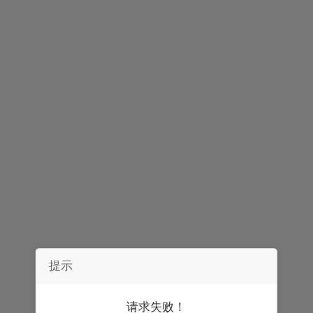
声明：
券中社力求信息真实、准确，文章及内容仅供参考，不构成实质性
投资建议，据此操作风险自担。
精彩推荐
提示
请求失败！