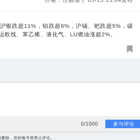
作者：任丽珺
|
05-15 15:04发布
沪银跌超11%，铂跌超6%，沪锡、钯跌超5%，碳
运欧线、苯乙烯、液化气、LU燃油涨超2%。
0
/
1000
参与评论
被删除，您的账号将禁止评论。