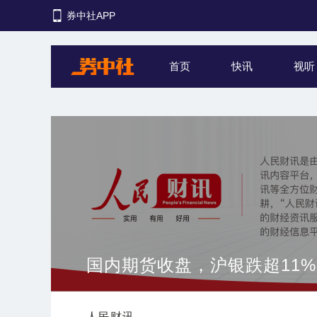
券中社APP
首页
快讯
视听
国内期货收盘，沪银跌超11%
人民财讯