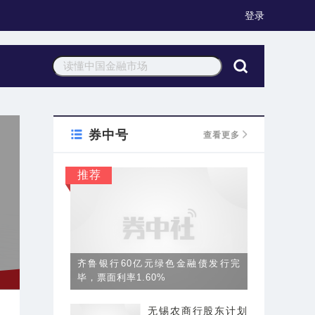
登录
券中号
查看更多
推荐
齐鲁银行60亿元绿色金融债发行完
毕，票面利率1.60%
无锡农商行股东计划