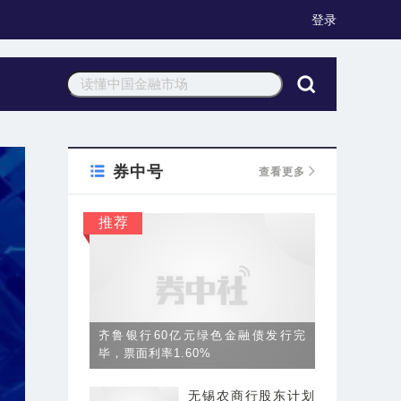
登录
券中号
查看更多
推荐
齐鲁银行60亿元绿色金融债发行完
毕，票面利率1.60%
无锡农商行股东计划