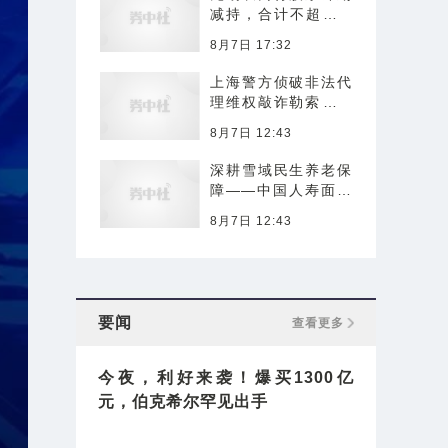
减持，合计不超过1.
96%股份
8月7日 17:32
上海警方侦破非法代
理维权敲诈勒索案 2
1人落网
8月7日 12:43
深耕雪域民生养老保
障——中国人寿面向
西藏推出首款本土化
8月7日 12:43
年金保险产品
要闻
查看更多
今夜，利好来袭！爆买1300亿
元，伯克希尔罕见出手