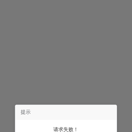
声明：
券中社力求信息真实、准确，文章及内容仅供参考，不构成实质性
投资建议，据此操作风险自担。
精彩推荐
提示
请求失败！