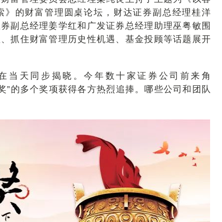
索》的财富管理圆桌论坛，财达证券副总经理桂洋
证券副总经理姜学红和广发证券总经理助理巫粤敏围
值、抓住财富管理历史性机遇、基金投顾等话题展开
结果在当天同步揭晓。今年数十家证券公司前来角
鼎奖”的多个奖项获得各方热烈追捧。哪些公司和团队