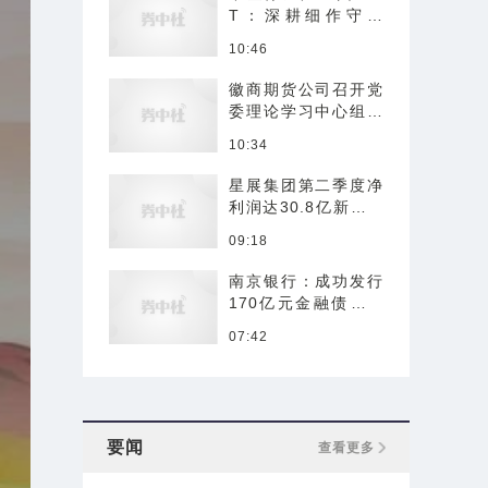
T：深耕细作守初
心，同心聚力向未来
10:46
徽商期货公司召开党
委理论学习中心组第
九次学习（扩大）会
10:34
议
星展集团第二季度净
利润达30.8亿新加坡
元
09:18
南京银行：成功发行
170亿元金融债券，
票面利率1.57%
07:42
要闻
查看更多