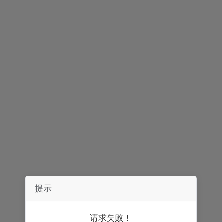
声明：
券中社力求信息真实、准确，文章及内容仅供参考，不构成实质性
投资建议，据此操作风险自担。
精彩推荐
提示
请求失败！